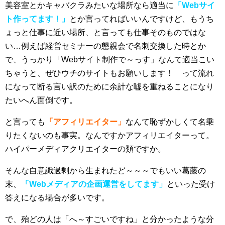
美容室とかキャバクラみたいな場所なら適当に
「Webサイ
ト作ってます！」
とか言ってればいいんですけど、もうち
ょっと仕事に近い場所、と言っても仕事そのものではな
い…例えば経営セミナーの懇親会で名刺交換した時とか
で、うっかり「Webサイト制作で～っす」なんて適当こい
ちゃうと、ぜひウチのサイトもお願いします！ って流れ
になって断る言い訳のために余計な嘘を重ねることになり
たいへん面倒です。
と言っても
「アフィリエイター」
なんて恥ずかしくて名乗
りたくないのも事実。なんですかアフィリエイターって。
ハイパーメディアクリエイターの類ですか。
そんな自意識過剰から生まれたど～～～でもいい葛藤の
末、
「Webメディアの企画運営をしてます」
といった受け
答えになる場合が多いです。
で、殆どの人は「へ～すごいですね」と分かったような分